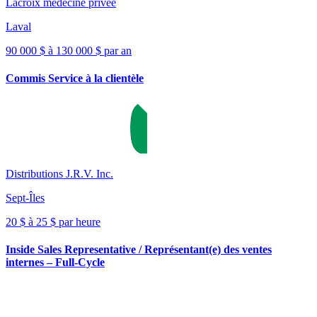
Lacroix médecine privée
Laval
90 000 $ à 130 000 $ par an
Commis Service à la clientèle
Distributions J.R.V. Inc.
Sept-Îles
20 $ à 25 $ par heure
Inside Sales Representative / Représentant(e) des ventes
internes – Full-Cycle