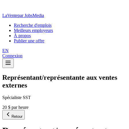
LaVente
par JobsMedia
Recherche d'emplois
Meilleurs employeurs
À propos
Publier une offre
EN
Connexion
Représentant/représentante aux ventes
externes
Spécialiste SST
20 $ par heure
Retour