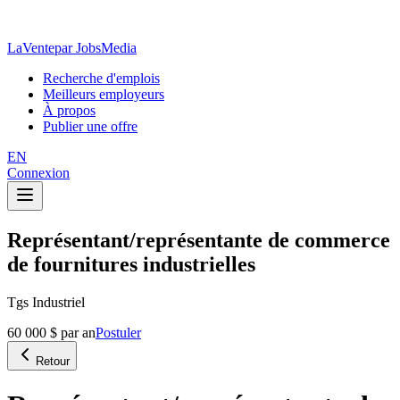
LaVente
par JobsMedia
Recherche d'emplois
Meilleurs employeurs
À propos
Publier une offre
EN
Connexion
Représentant/représentante de commerce
de fournitures industrielles
Tgs Industriel
60 000 $ par an
Postuler
Retour