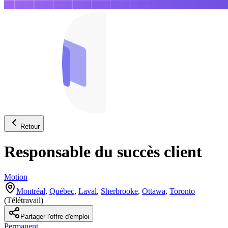
Retour
Responsable du succès client
Motion
Montréal
,
Québec
,
Laval
,
Sherbrooke
,
Ottawa
,
Toronto
(
Télétravail
)
Partager l'offre d'emploi
Permanent