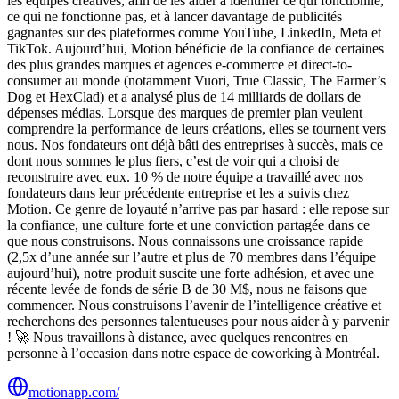
les équipes créatives, afin de les aider à identifier ce qui fonctionne,
ce qui ne fonctionne pas, et à lancer davantage de publicités
gagnantes sur des plateformes comme YouTube, LinkedIn, Meta et
TikTok. Aujourd’hui, Motion bénéficie de la confiance de certaines
des plus grandes marques et agences e-commerce et direct-to-
consumer au monde (notamment Vuori, True Classic, The Farmer’s
Dog et HexClad) et a analysé plus de 14 milliards de dollars de
dépenses médias. Lorsque des marques de premier plan veulent
comprendre la performance de leurs créations, elles se tournent vers
nous. Nos fondateurs ont déjà bâti des entreprises à succès, mais ce
dont nous sommes le plus fiers, c’est de voir qui a choisi de
reconstruire avec eux. 10 % de notre équipe a travaillé avec nos
fondateurs dans leur précédente entreprise et les a suivis chez
Motion. Ce genre de loyauté n’arrive pas par hasard : elle repose sur
la confiance, une culture forte et une conviction partagée dans ce
que nous construisons. Nous connaissons une croissance rapide
(2,5x d’une année sur l’autre et plus de 70 membres dans l’équipe
aujourd’hui), notre produit suscite une forte adhésion, et avec une
récente levée de fonds de série B de 30 M$, nous ne faisons que
commencer. Nous construisons l’avenir de l’intelligence créative et
recherchons des personnes talentueuses pour nous aider à y parvenir
! 🚀 Nous travaillons à distance, avec quelques rencontres en
personne à l’occasion dans notre espace de coworking à Montréal.
motionapp.com/