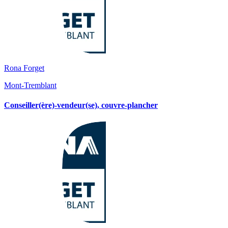
Rona Forget
Mont-Tremblant
Conseiller(ère)-vendeur(se), couvre-plancher