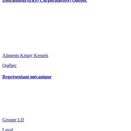
Distributeur(trice) Corporatif(tive) Québec
Aliments Krispy Kernels
Québec
Représentant mécanique
Groupe LD
Laval