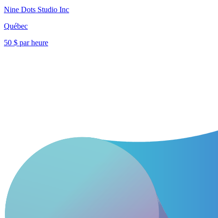
Nine Dots Studio Inc
Québec
50 $ par heure