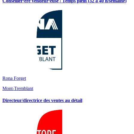
Conseiller·ère vendeur·euse | Temps plein (32 à 40 h/semaine)
Rona Forget
Mont-Tremblant
Directeur/directrice des ventes au détail