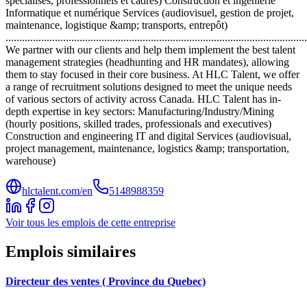
spécialisés, professionnels et cadres) Construction et ingénierie
Informatique et numérique Services (audiovisuel, gestion de projet,
maintenance, logistique &amp; transports, entrepôt)
..............................................................................................................
We partner with our clients and help them implement the best talent
management strategies (headhunting and HR mandates), allowing
them to stay focused in their core business. At HLC Talent, we offer
a range of recruitment solutions designed to meet the unique needs
of various sectors of activity across Canada. HLC Talent has in-
depth expertise in key sectors: Manufacturing/Industry/Mining
(hourly positions, skilled trades, professionals and executives)
Construction and engineering IT and digital Services (audiovisual,
project management, maintenance, logistics &amp; transportation,
warehouse)
hlctalent.com/en
5148988359
Voir tous les emplois de cette entreprise
Emplois similaires
Directeur des ventes ( Province du Quebec)