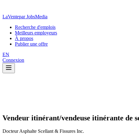
LaVente
par JobsMedia
Recherche d'emplois
Meilleurs employeurs
À propos
Publier une offre
EN
Connexion
Vendeur itinérant/vendeuse itinérante de s
Docteur Asphalte Scellant & Fissures Inc.