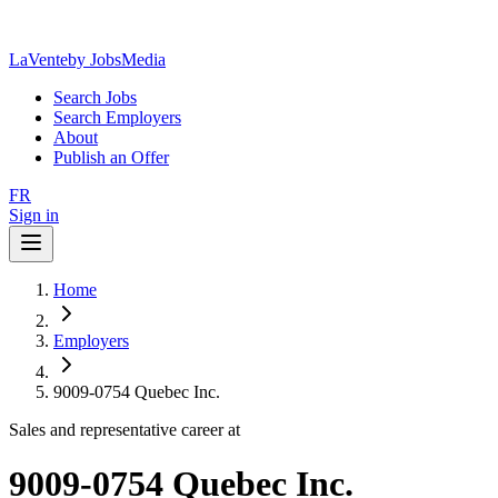
LaVente
by JobsMedia
Search Jobs
Search Employers
About
Publish an Offer
FR
Sign in
Home
Employers
9009-0754 Quebec Inc.
Sales and representative career at
9009-0754 Quebec Inc.