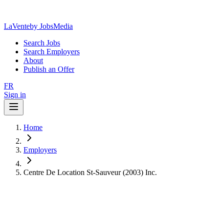
LaVente
by JobsMedia
Search Jobs
Search Employers
About
Publish an Offer
FR
Sign in
Home
Employers
Centre De Location St-Sauveur (2003) Inc.