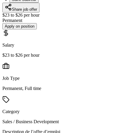
Share job offer
$23 to $26 per hour
Permanent
Apply on position
Salary
$23 to $26 per hour
Job Type
Permanent, Full time
Category
Sales / Business Development
Description de l’offre d’emploi