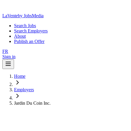
LaVente
by JobsMedia
Search Jobs
Search Employers
About
Publish an Offer
FR
Sign in
Home
Employers
Jardin Du Coin Inc.