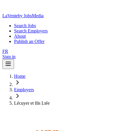
LaVente
by JobsMedia
Search Jobs
Search Employers
About
Publish an Offer
FR
Sign in
Home
Employers
Lécuyer et fils Ltée