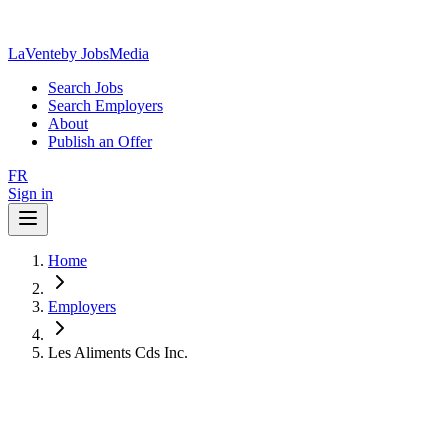
LaVente
by JobsMedia
Search Jobs
Search Employers
About
Publish an Offer
FR
Sign in
Home
Employers
Les Aliments Cds Inc.