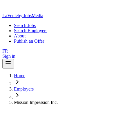
LaVente
by JobsMedia
Search Jobs
Search Employers
About
Publish an Offer
FR
Sign in
Home
Employers
Mission Impression Inc.