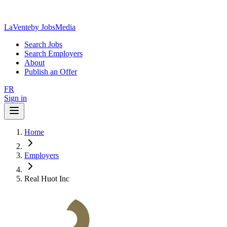
LaVente
by JobsMedia
Search Jobs
Search Employers
About
Publish an Offer
FR
Sign in
Home
Employers
Real Huot Inc