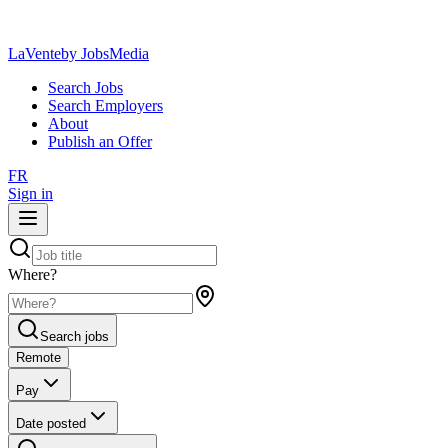
LaVente
by JobsMedia
Search Jobs
Search Employers
About
Publish an Offer
FR
Sign in
Where?
Search jobs
Remote
Pay
Date posted