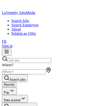
LaVente
by JobsMedia
Search Jobs
Search Employers
About
Publish an Offer
FR
Sign in
Where?
Search jobs
Remote
Pay
Date posted