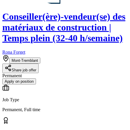
Conseiller(ère)-vendeur(se) des
matériaux de construction |
Temps plein (32-40 h/semaine)
Rona Forget
Mont-Tremblant
Share job offer
Permanent
Apply on position
Job Type
Permanent, Full time