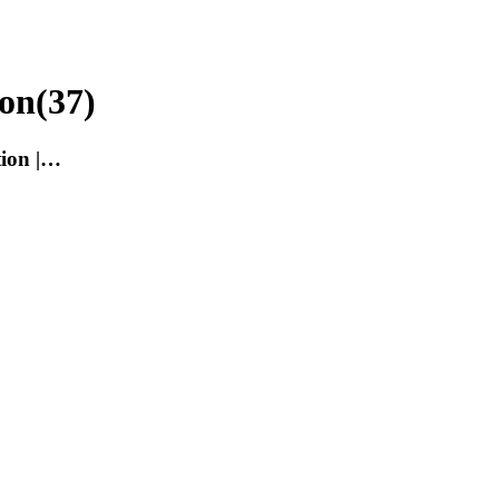
ion
(
37
)
tion |…