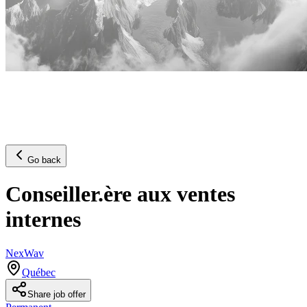
Go back
Conseiller.ère aux ventes
internes
NexWav
Québec
Share job offer