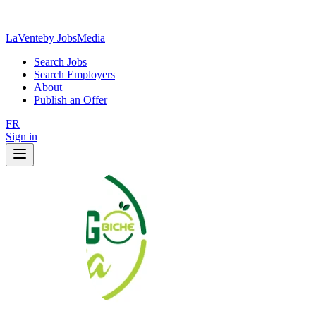
LaVente
by JobsMedia
Search Jobs
Search Employers
About
Publish an Offer
FR
Sign in