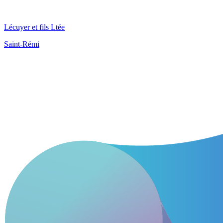
Lécuyer et fils Ltée
Saint-Rémi