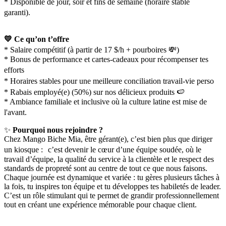
* Disponible de jour, soir et fins de semaine (horaire stable
garanti).
💛 Ce qu’on t’offre
* Salaire compétitif (à partir de 17 $/h + pourboires 💸)
* Bonus de performance et cartes-cadeaux pour récompenser tes
efforts
* Horaires stables pour une meilleure conciliation travail-vie perso
* Rabais employé(e) (50%) sur nos délicieux produits 🍉
* Ambiance familiale et inclusive où la culture latine est mise de
l'avant.
✨
Pourquoi nous rejoindre ?
Chez Mango Biche Mia, être gérant(e), c’est bien plus que diriger
un kiosque : c’est devenir le cœur d’une équipe soudée, où le
travail d’équipe, la qualité du service à la clientèle et le respect des
standards de propreté sont au centre de tout ce que nous faisons.
Chaque journée est dynamique et variée : tu gères plusieurs tâches à
la fois, tu inspires ton équipe et tu développes tes habiletés de leader.
C’est un rôle stimulant qui te permet de grandir professionnellement
tout en créant une expérience mémorable pour chaque client.