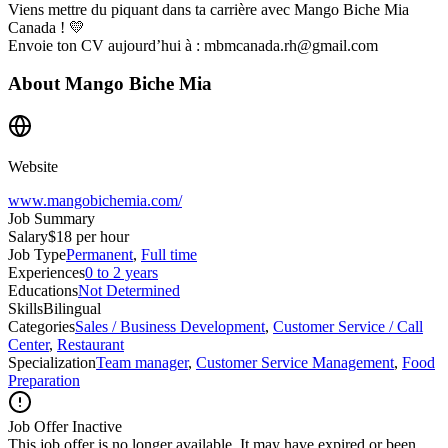
Viens mettre du piquant dans ta carrière avec Mango Biche Mia
Canada ! 💛
Envoie ton CV aujourd’hui à : mbmcanada.rh@gmail.com
About
Mango Biche Mia
Website
www.mangobichemia.com/
Job Summary
Salary
$18 per hour
Job Type
Permanent
,
Full time
Experiences
0 to 2 years
Educations
Not Determined
Skills
Bilingual
Categories
Sales / Business Development
,
Customer Service / Call
Center
,
Restaurant
Specialization
Team manager
,
Customer Service Management
,
Food
Preparation
Job Offer Inactive
This job offer is no longer available. It may have expired or been