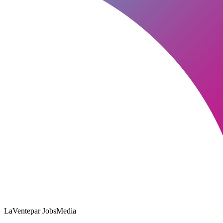
LaVente
par JobsMedia