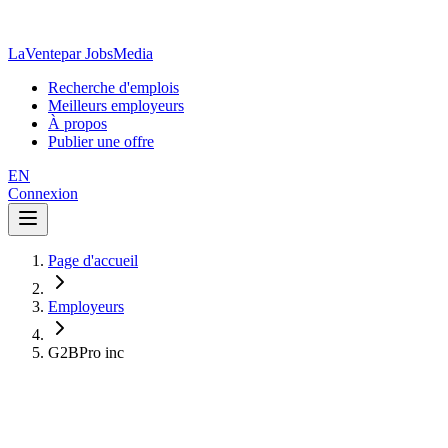
LaVente
par JobsMedia
Recherche d'emplois
Meilleurs employeurs
À propos
Publier une offre
EN
Connexion
Page d'accueil
Employeurs
G2BPro inc