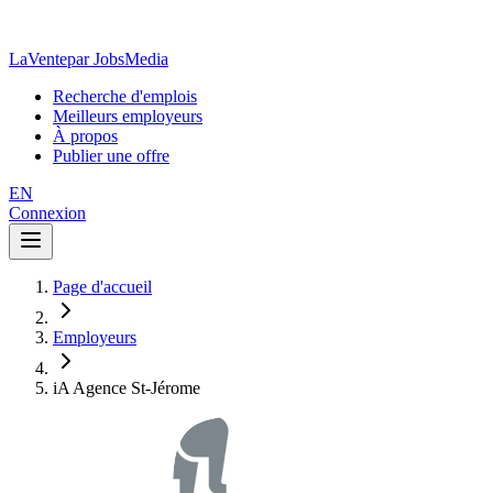
LaVente
par JobsMedia
Recherche d'emplois
Meilleurs employeurs
À propos
Publier une offre
EN
Connexion
Page d'accueil
Employeurs
iA Agence St-Jérome