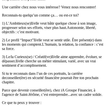
Une carrière chez nous vous intéresse? Venez nous rencontrer!
Reconnais-tu quelqu’un comme ça… ou est-ce toi?
1) L’Ambitieux(se)Il/elle veut bâtir quelque chose à son image,
progresser selon ses efforts, viser plus haut.Autonomie, liberté,
objectifs : c’est motivant.
2) Le profil “Impact”Il/elle veut se sentir utile. Être présent(e) dans
les moments qui comptent.L’humain, la relation, la confiance : c’est
sa force.
3) Le/la Curieux(se) / Créatif(ve)Il/elle aime apprendre, évoluer, se
dépasser.Il/elle cherche un métier stimulant, varié, avec un vrai
sentiment d’accomplissement.
Si tu te reconnais dans l’un de ces portraits, la carrière
deconseiller(ère) en sécurité financière pourrait être ton prochain
chapitre.
Parce que devenir conseiller(ère), chez iA Groupe Financier, à
l'agence de Saint-Jérôme, c’est entreprendre...avec un cadre solide.
Ce que tu peux y trouver :