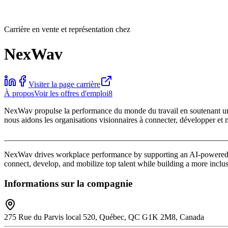
Carrière en vente et représentation chez
NexWav
Visiter la page carrière
À propos
Voir les offres d'emploi
8
NexWav propulse la performance du monde du travail en soutenant un éc
nous aidons les organisations visionnaires à connecter, développer et mob
_______________________________________________________
NexWav drives workplace performance by supporting an AI-powered ta
connect, develop, and mobilize top talent while building a more inclus
Informations sur la compagnie
275 Rue du Parvis local 520, Québec, QC G1K 2M8, Canada