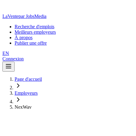
LaVente
par JobsMedia
Recherche d'emplois
Meilleurs employeurs
À propos
Publier une offre
EN
Connexion
Page d'accueil
Employeurs
NexWav