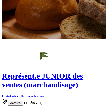
Représent.e JUNIOR des
ventes (marchandisage)
Distribution Horizon Nature
(
Télétravail
)
Montréal