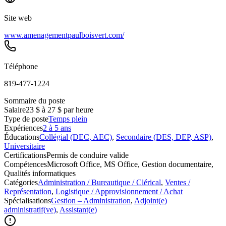
Site web
www.amenagementpaulboisvert.com/
Téléphone
819-477-1224
Sommaire du poste
Salaire
23 $ à 27 $ par heure
Type de poste
Temps plein
Expériences
2 à 5 ans
Éducations
Collégial (DEC, AEC)
,
Secondaire (DES, DEP, ASP)
,
Universitaire
Certifications
Permis de conduire valide
Compétences
Microsoft Office, MS Office, Gestion documentaire,
Qualités informatiques
Catégories
Administration / Bureautique / Clérical
,
Ventes /
Représentation
,
Logistique / Approvisionnement / Achat
Spécialisations
Gestion – Administration
,
Adjoint(e)
administratif(ve)
,
Assistant(e)