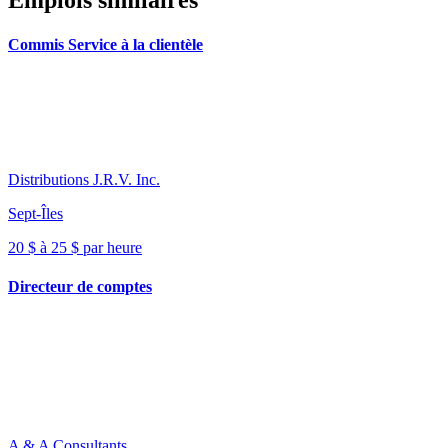
Emplois similaires
Commis Service à la clientèle
Distributions J.R.V. Inc.
Sept-Îles
20 $ à 25 $ par heure
Directeur de comptes
A & A Consultants