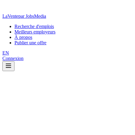
LaVente
par JobsMedia
Recherche d'emplois
Meilleurs employeurs
À propos
Publier une offre
EN
Connexion