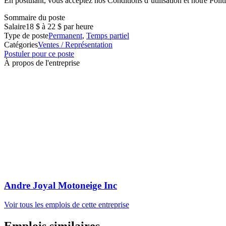
En postulant, vous acceptez nos Conditions d’utilisation et notre Politi
Sommaire du poste
Salaire
18 $ à 22 $ par heure
Type de poste
Permanent
,
Temps partiel
Catégories
Ventes / Représentation
Postuler pour ce poste
À propos de l'entreprise
Andre Joyal Motoneige Inc
Voir tous les emplois de cette entreprise