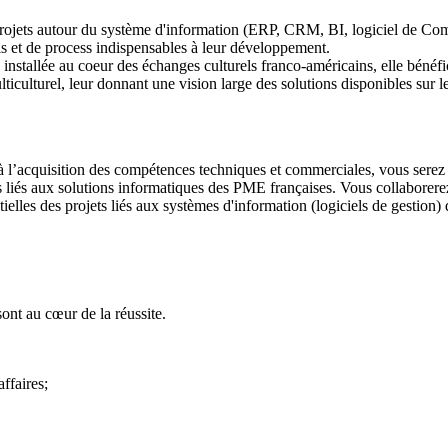
e projets autour du système d'information (ERP, CRM, BI, logiciel de Co
ls et de process indispensables à leur développement.
installée au coeur des échanges culturels franco-américains, elle béné
iculturel, leur donnant une vision large des solutions disponibles sur l
’acquisition des compétences techniques et commerciales, vous serez prêt 
ts liés aux solutions informatiques des PME françaises. Vous collaborer
ntielles des projets liés aux systèmes d'information (logiciels de gestion) 
sont au cœur de la réussite.
ffaires;