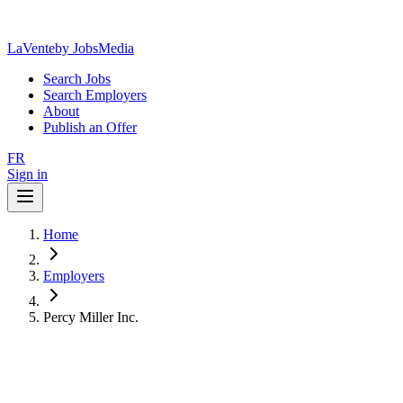
LaVente
by JobsMedia
Search Jobs
Search Employers
About
Publish an Offer
FR
Sign in
Home
Employers
Percy Miller Inc.