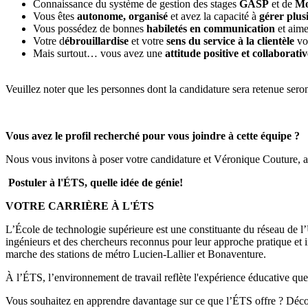
Connaissance du système de gestion des stages
GASP
et de
Mo
Vous êtes
autonome, organisé
et avez la capacité à
gérer plusi
Vous possédez de bonnes
habiletés en communication
et aime
Votre d
ébrouillardise
et votre
sens du service à la clientèle
vou
Mais surtout… vous avez une
attitude positive et collaborativ
Veuillez noter que les personnes dont la candidature sera retenue seron
Vous avez le profil recherché pour vous joindre à cette équipe ?
Nous vous invitons à poser votre candidature et Véronique Couture, agen
Postuler à l'ÉTS, quelle idée de génie!
VOTRE CARRIÈRE À L'ÉTS
L’École de technologie supérieure est une constituante du réseau de l’
ingénieurs et des chercheurs reconnus pour leur approche pratique et i
marche des stations de métro Lucien-Lallier et Bonaventure.
À l’ÉTS, l’environnement de travail reflète l'expérience éducative que 
Vous souhaitez en apprendre davantage sur ce que l’ÉTS offre ? Découv