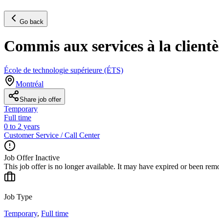
Go back
Commis aux services à la clientè
École de technologie supérieure (ÉTS)
Montréal
Share job offer
Temporary
Full time
0 to 2 years
Customer Service / Call Center
Job Offer Inactive
This job offer is no longer available. It may have expired or been re
Job Type
Temporary
,
Full time