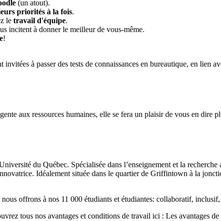
odle
(un atout).
eurs priorités à la fois
.
z le
travail d'équipe
.
s incitent à donner le meilleur de vous-même.
e
!
t invitées à passer des tests de connaissances en bureautique, en lien a
te aux ressources humaines, elle se fera un plaisir de vous en dire plus
Université du Québec. Spécialisée dans l’enseignement et la recherche a
nnovatrice. Idéalement située dans le quartier de Griffintown à la jonct
nous offrons à nos 11 000 étudiants et étudiantes: collaboratif, inclusif,
rez tous nos avantages et conditions de travail ici :
Les avantages de t