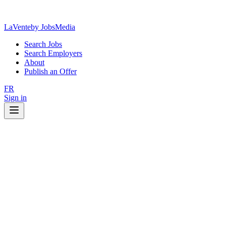
LaVente
by JobsMedia
Search Jobs
Search Employers
About
Publish an Offer
FR
Sign in