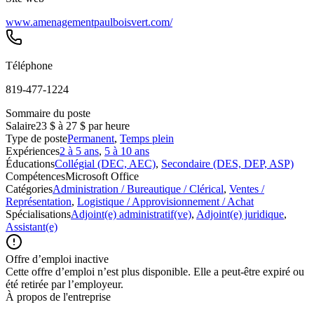
www.amenagementpaulboisvert.com/
Téléphone
819-477-1224
Sommaire du poste
Salaire
23 $ à 27 $ par heure
Type de poste
Permanent
,
Temps plein
Expériences
2 à 5 ans
,
5 à 10 ans
Éducations
Collégial (DEC, AEC)
,
Secondaire (DES, DEP, ASP)
Compétences
Microsoft Office
Catégories
Administration / Bureautique / Clérical
,
Ventes /
Représentation
,
Logistique / Approvisionnement / Achat
Spécialisations
Adjoint(e) administratif(ve)
,
Adjoint(e) juridique
,
Assistant(e)
Offre d’emploi inactive
Cette offre d’emploi n’est plus disponible. Elle a peut-être expiré ou
été retirée par l’employeur.
À propos de l'entreprise