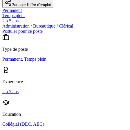
Partager l'offre d'emploi
Permanent
Temps plein
2 à 5 ans
Administration / Bureautique / Clérical
Postuler pour ce poste
Type de poste
Permanent
,
Temps plein
Expérience
2 à 5 ans
Éducation
Collégial (DEC, AEC)