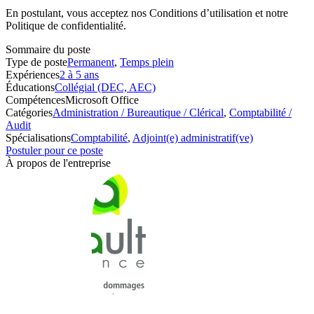
En postulant, vous acceptez nos Conditions d’utilisation et notre
Politique de confidentialité.
Sommaire du poste
Type de poste
Permanent
,
Temps plein
Expériences
2 à 5 ans
Éducations
Collégial (DEC, AEC)
Compétences
Microsoft Office
Catégories
Administration / Bureautique / Clérical
,
Comptabilité /
Audit
Spécialisations
Comptabilité
,
Adjoint(e) administratif(ve)
Postuler pour ce poste
À propos de l'entreprise